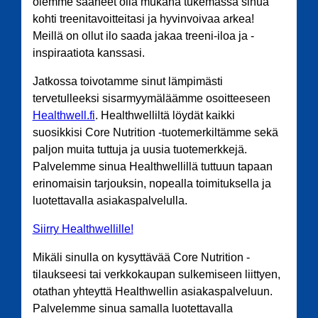
olemme saaneet olla mukana tukemassa sinua
kohti treenitavoitteitasi ja hyvinvoivaa arkea!
Meillä on ollut ilo saada jakaa treeni-iloa ja -
inspiraatiota kanssasi.
Jatkossa toivotamme sinut lämpimästi
tervetulleeksi sisarmyymäläämme osoitteeseen
Healthwell.fi
. Healthwelliltä löydät kaikki
suosikkisi Core Nutrition -tuotemerkiltämme sekä
paljon muita tuttuja ja uusia tuotemerkkejä.
Palvelemme sinua Healthwellillä tuttuun tapaan
erinomaisin tarjouksin, nopealla toimituksella ja
luotettavalla asiakaspalvelulla.
Siirry Healthwellille!
Mikäli sinulla on kysyttävää Core Nutrition -
tilaukseesi tai verkkokaupan sulkemiseen liittyen,
otathan yhteyttä Healthwellin asiakaspalveluun.
Palvelemme sinua samalla luotettavalla