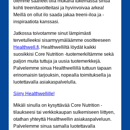
olemme saaneet olla mukana tukemassa sinua
kohti treenitavoitteitasi ja hyvinvoivaa arkea!
Meillä on ollut ilo saada jakaa treeni-iloa ja -
inspiraatiota kanssasi.
Jatkossa toivotamme sinut lämpimästi
tervetulleeksi sisarmyymäläämme osoitteeseen
Healthwell.fi
. Healthwelliltä löydät kaikki
suosikkisi Core Nutrition -tuotemerkiltämme sekä
paljon muita tuttuja ja uusia tuotemerkkejä.
Palvelemme sinua Healthwellillä tuttuun tapaan
erinomaisin tarjouksin, nopealla toimituksella ja
luotettavalla asiakaspalvelulla.
Siirry Healthwellille!
Mikäli sinulla on kysyttävää Core Nutrition -
tilaukseesi tai verkkokaupan sulkemiseen liittyen,
otathan yhteyttä Healthwellin asiakaspalveluun.
Palvelemme sinua samalla luotettavalla