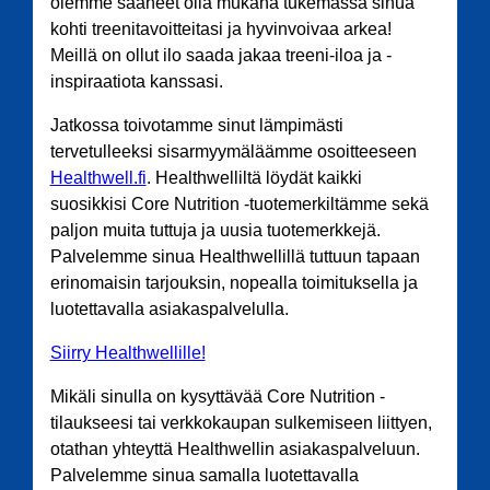
olemme saaneet olla mukana tukemassa sinua
kohti treenitavoitteitasi ja hyvinvoivaa arkea!
Meillä on ollut ilo saada jakaa treeni-iloa ja -
inspiraatiota kanssasi.
Jatkossa toivotamme sinut lämpimästi
tervetulleeksi sisarmyymäläämme osoitteeseen
Healthwell.fi
. Healthwelliltä löydät kaikki
suosikkisi Core Nutrition -tuotemerkiltämme sekä
paljon muita tuttuja ja uusia tuotemerkkejä.
Palvelemme sinua Healthwellillä tuttuun tapaan
erinomaisin tarjouksin, nopealla toimituksella ja
luotettavalla asiakaspalvelulla.
Siirry Healthwellille!
Mikäli sinulla on kysyttävää Core Nutrition -
tilaukseesi tai verkkokaupan sulkemiseen liittyen,
otathan yhteyttä Healthwellin asiakaspalveluun.
Palvelemme sinua samalla luotettavalla