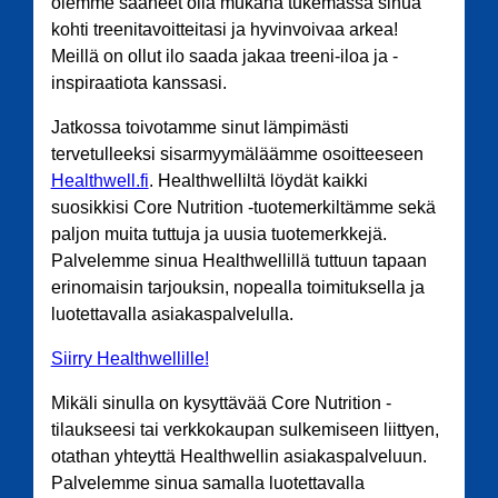
olemme saaneet olla mukana tukemassa sinua
kohti treenitavoitteitasi ja hyvinvoivaa arkea!
Meillä on ollut ilo saada jakaa treeni-iloa ja -
inspiraatiota kanssasi.
Jatkossa toivotamme sinut lämpimästi
tervetulleeksi sisarmyymäläämme osoitteeseen
Healthwell.fi
. Healthwelliltä löydät kaikki
suosikkisi Core Nutrition -tuotemerkiltämme sekä
paljon muita tuttuja ja uusia tuotemerkkejä.
Palvelemme sinua Healthwellillä tuttuun tapaan
erinomaisin tarjouksin, nopealla toimituksella ja
luotettavalla asiakaspalvelulla.
Siirry Healthwellille!
Mikäli sinulla on kysyttävää Core Nutrition -
tilaukseesi tai verkkokaupan sulkemiseen liittyen,
otathan yhteyttä Healthwellin asiakaspalveluun.
Palvelemme sinua samalla luotettavalla