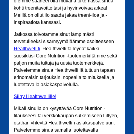
olemme saaneet olla mukana tukemassa sinua
kohti treenitavoitteitasi ja hyvinvoivaa arkea!
Meillä on ollut ilo saada jakaa treeni-iloa ja -
inspiraatiota kanssasi.
Jatkossa toivotamme sinut lämpimästi
tervetulleeksi sisarmyymäläämme osoitteeseen
Healthwell.fi
. Healthwelliltä löydät kaikki
suosikkisi Core Nutrition -tuotemerkiltämme sekä
paljon muita tuttuja ja uusia tuotemerkkejä.
Palvelemme sinua Healthwellillä tuttuun tapaan
erinomaisin tarjouksin, nopealla toimituksella ja
luotettavalla asiakaspalvelulla.
Siirry Healthwellille!
Mikäli sinulla on kysyttävää Core Nutrition -
tilaukseesi tai verkkokaupan sulkemiseen liittyen,
otathan yhteyttä Healthwellin asiakaspalveluun.
Palvelemme sinua samalla luotettavalla