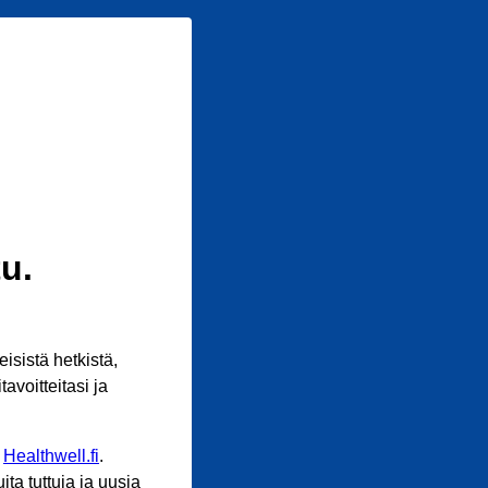
u.
sistä hetkistä,
avoitteitasi ja
n
Healthwell.fi
.
ta tuttuja ja uusia