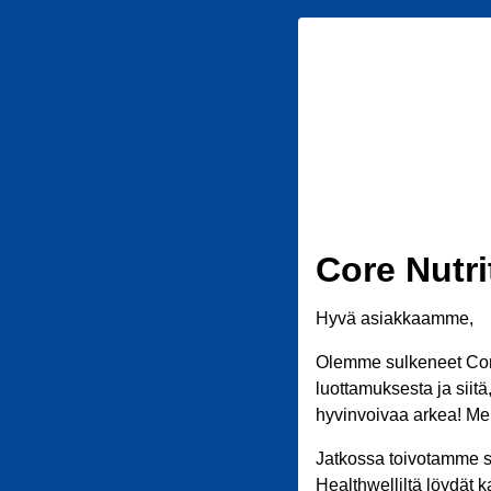
Core Nutri
Hyvä asiakkaamme,
Olemme sulkeneet Core
luottamuksesta ja siit
hyvinvoivaa arkea! Meil
Jatkossa toivotamme s
Healthwelliltä löydät k