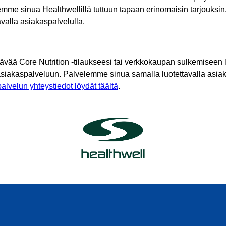
mme sinua Healthwellillä tuttuun tapaan erinomaisin tarjouksin
tavalla asiakaspalvelulla.
tävää Core Nutrition -tilaukseesi tai verkkokaupan sulkemiseen l
asiakaspalveluun. Palvelemme sinua samalla luotettavalla asiak
alvelun yhteystiedot löydät täältä
.