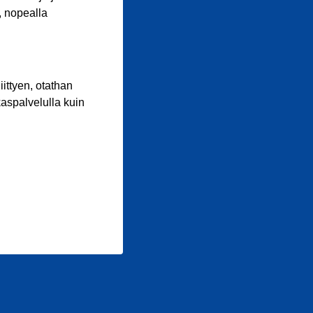
, nopealla
iittyen, otathan
aspalvelulla kuin