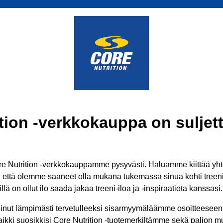
tion -verkkokauppa on suljett
 Nutrition -verkkokauppamme pysyvästi. Haluamme kiittää yhtei
ä, että olemme saaneet olla mukana tukemassa sinua kohti treenit
lä on ollut ilo saada jakaa treeni-iloa ja -inspiraatiota kanssasi.
inut lämpimästi tervetulleeksi sisarmyymäläämme osoitteesee
aikki suosikkisi Core Nutrition -tuotemerkiltämme sekä paljon mui