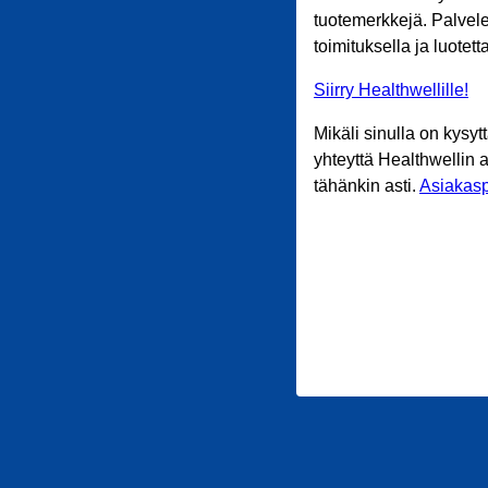
tuotemerkkejä. Palvele
toimituksella ja luotet
Siirry Healthwellille!
Mikäli sinulla on kysyt
yhteyttä Healthwellin 
tähänkin asti.
Asiakasp