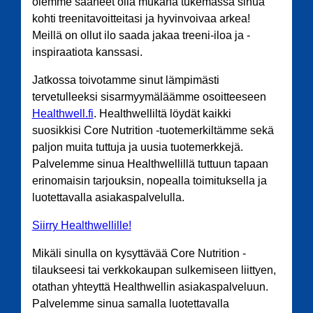
olemme saaneet olla mukana tukemassa sinua
kohti treenitavoitteitasi ja hyvinvoivaa arkea!
Meillä on ollut ilo saada jakaa treeni-iloa ja -
inspiraatiota kanssasi.
Jatkossa toivotamme sinut lämpimästi
tervetulleeksi sisarmyymäläämme osoitteeseen
Healthwell.fi
. Healthwelliltä löydät kaikki
suosikkisi Core Nutrition -tuotemerkiltämme sekä
paljon muita tuttuja ja uusia tuotemerkkejä.
Palvelemme sinua Healthwellillä tuttuun tapaan
erinomaisin tarjouksin, nopealla toimituksella ja
luotettavalla asiakaspalvelulla.
Siirry Healthwellille!
Mikäli sinulla on kysyttävää Core Nutrition -
tilaukseesi tai verkkokaupan sulkemiseen liittyen,
otathan yhteyttä Healthwellin asiakaspalveluun.
Palvelemme sinua samalla luotettavalla