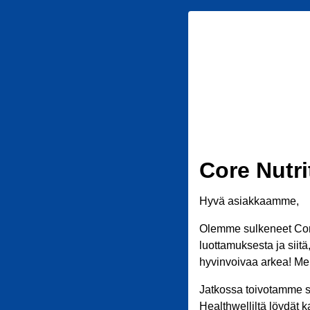
Core Nutri
Hyvä asiakkaamme,
Olemme sulkeneet Core
luottamuksesta ja siit
hyvinvoivaa arkea! Meil
Jatkossa toivotamme s
Healthwelliltä löydät k