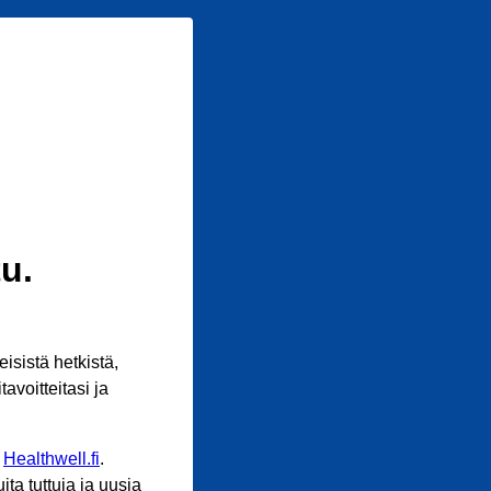
u.
sistä hetkistä,
avoitteitasi ja
n
Healthwell.fi
.
ta tuttuja ja uusia