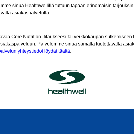
mme sinua Healthwellillä tuttuun tapaan erinomaisin tarjouksin
tavalla asiakaspalvelulla.
tävää Core Nutrition -tilaukseesi tai verkkokaupan sulkemiseen l
asiakaspalveluun. Palvelemme sinua samalla luotettavalla asiak
alvelun yhteystiedot löydät täältä
.