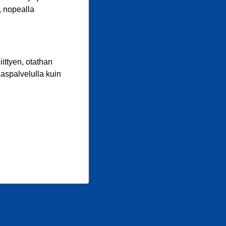
, nopealla
iittyen, otathan
aspalvelulla kuin