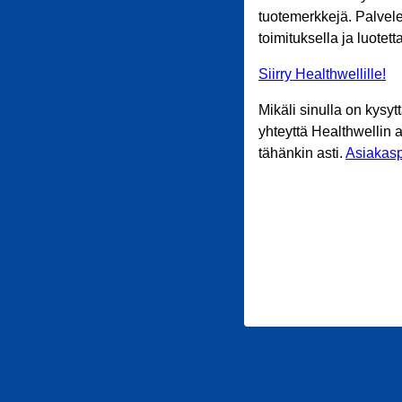
tuotemerkkejä. Palvele
toimituksella ja luotet
Siirry Healthwellille!
Mikäli sinulla on kysyt
yhteyttä Healthwellin 
tähänkin asti.
Asiakasp