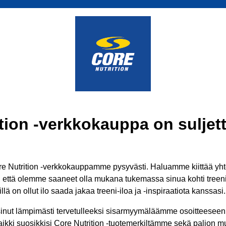
tion -verkkokauppa on suljett
 Nutrition -verkkokauppamme pysyvästi. Haluamme kiittää yhtei
ä, että olemme saaneet olla mukana tukemassa sinua kohti treenit
lä on ollut ilo saada jakaa treeni-iloa ja -inspiraatiota kanssasi.
inut lämpimästi tervetulleeksi sisarmyymäläämme osoitteesee
aikki suosikkisi Core Nutrition -tuotemerkiltämme sekä paljon mui