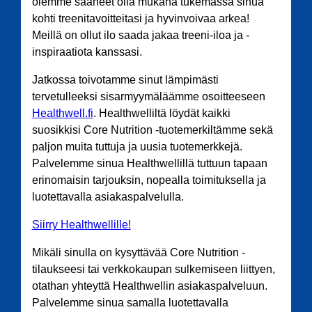
olemme saaneet olla mukana tukemassa sinua
kohti treenitavoitteitasi ja hyvinvoivaa arkea!
Meillä on ollut ilo saada jakaa treeni-iloa ja -
inspiraatiota kanssasi.
Jatkossa toivotamme sinut lämpimästi
tervetulleeksi sisarmyymäläämme osoitteeseen
Healthwell.fi
. Healthwelliltä löydät kaikki
suosikkisi Core Nutrition -tuotemerkiltämme sekä
paljon muita tuttuja ja uusia tuotemerkkejä.
Palvelemme sinua Healthwellillä tuttuun tapaan
erinomaisin tarjouksin, nopealla toimituksella ja
luotettavalla asiakaspalvelulla.
Siirry Healthwellille!
Mikäli sinulla on kysyttävää Core Nutrition -
tilaukseesi tai verkkokaupan sulkemiseen liittyen,
otathan yhteyttä Healthwellin asiakaspalveluun.
Palvelemme sinua samalla luotettavalla