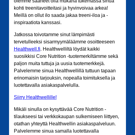
olemme saaneet olla mukana tukemassa sinua
kohti treenitavoitteitasi ja hyvinvoivaa arkea!
Meillä on ollut ilo saada jakaa treeni-iloa ja -
inspiraatiota kanssasi.
Jatkossa toivotamme sinut lämpimästi
tervetulleeksi sisarmyymäläämme osoitteeseen
Healthwell.fi
. Healthwelliltä löydät kaikki
suosikkisi Core Nutrition -tuotemerkiltämme sekä
paljon muita tuttuja ja uusia tuotemerkkejä.
Palvelemme sinua Healthwellillä tuttuun tapaan
erinomaisin tarjouksin, nopealla toimituksella ja
luotettavalla asiakaspalvelulla.
Siirry Healthwellille!
Mikäli sinulla on kysyttävää Core Nutrition -
tilaukseesi tai verkkokaupan sulkemiseen liittyen,
otathan yhteyttä Healthwellin asiakaspalveluun.
Palvelemme sinua samalla luotettavalla