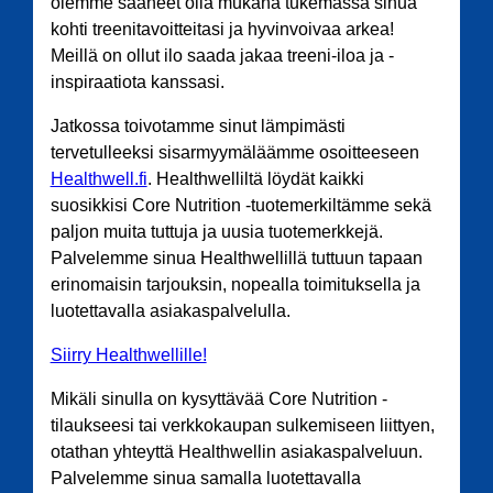
olemme saaneet olla mukana tukemassa sinua
kohti treenitavoitteitasi ja hyvinvoivaa arkea!
Meillä on ollut ilo saada jakaa treeni-iloa ja -
inspiraatiota kanssasi.
Jatkossa toivotamme sinut lämpimästi
tervetulleeksi sisarmyymäläämme osoitteeseen
Healthwell.fi
. Healthwelliltä löydät kaikki
suosikkisi Core Nutrition -tuotemerkiltämme sekä
paljon muita tuttuja ja uusia tuotemerkkejä.
Palvelemme sinua Healthwellillä tuttuun tapaan
erinomaisin tarjouksin, nopealla toimituksella ja
luotettavalla asiakaspalvelulla.
Siirry Healthwellille!
Mikäli sinulla on kysyttävää Core Nutrition -
tilaukseesi tai verkkokaupan sulkemiseen liittyen,
otathan yhteyttä Healthwellin asiakaspalveluun.
Palvelemme sinua samalla luotettavalla