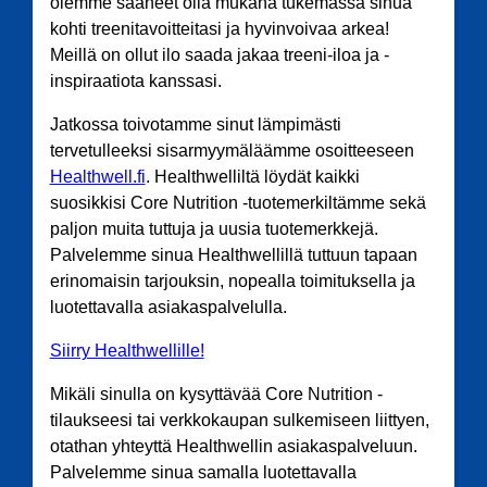
olemme saaneet olla mukana tukemassa sinua
kohti treenitavoitteitasi ja hyvinvoivaa arkea!
Meillä on ollut ilo saada jakaa treeni-iloa ja -
inspiraatiota kanssasi.
Jatkossa toivotamme sinut lämpimästi
tervetulleeksi sisarmyymäläämme osoitteeseen
Healthwell.fi
. Healthwelliltä löydät kaikki
suosikkisi Core Nutrition -tuotemerkiltämme sekä
paljon muita tuttuja ja uusia tuotemerkkejä.
Palvelemme sinua Healthwellillä tuttuun tapaan
erinomaisin tarjouksin, nopealla toimituksella ja
luotettavalla asiakaspalvelulla.
Siirry Healthwellille!
Mikäli sinulla on kysyttävää Core Nutrition -
tilaukseesi tai verkkokaupan sulkemiseen liittyen,
otathan yhteyttä Healthwellin asiakaspalveluun.
Palvelemme sinua samalla luotettavalla