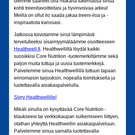
olemme saaneet olla mukana tukemassa sinua
kohti treenitavoitteitasi ja hyvinvoivaa arkea!
Meillä on ollut ilo saada jakaa treeni-iloa ja -
inspiraatiota kanssasi.
Jatkossa toivotamme sinut lämpimästi
tervetulleeksi sisarmyymäläämme osoitteeseen
Healthwell.fi
. Healthwelliltä löydät kaikki
suosikkisi Core Nutrition -tuotemerkiltämme sekä
paljon muita tuttuja ja uusia tuotemerkkejä.
Palvelemme sinua Healthwellillä tuttuun tapaan
erinomaisin tarjouksin, nopealla toimituksella ja
luotettavalla asiakaspalvelulla.
Siirry Healthwellille!
Mikäli sinulla on kysyttävää Core Nutrition -
tilaukseesi tai verkkokaupan sulkemiseen liittyen,
otathan yhteyttä Healthwellin asiakaspalveluun.
Palvelemme sinua samalla luotettavalla