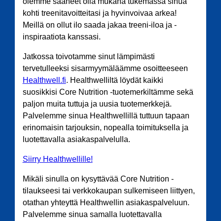
olemme saaneet olla mukana tukemassa sinua
kohti treenitavoitteitasi ja hyvinvoivaa arkea!
Meillä on ollut ilo saada jakaa treeni-iloa ja -
inspiraatiota kanssasi.
Jatkossa toivotamme sinut lämpimästi
tervetulleeksi sisarmyymäläämme osoitteeseen
Healthwell.fi
. Healthwelliltä löydät kaikki
suosikkisi Core Nutrition -tuotemerkiltämme sekä
paljon muita tuttuja ja uusia tuotemerkkejä.
Palvelemme sinua Healthwellillä tuttuun tapaan
erinomaisin tarjouksin, nopealla toimituksella ja
luotettavalla asiakaspalvelulla.
Siirry Healthwellille!
Mikäli sinulla on kysyttävää Core Nutrition -
tilaukseesi tai verkkokaupan sulkemiseen liittyen,
otathan yhteyttä Healthwellin asiakaspalveluun.
Palvelemme sinua samalla luotettavalla