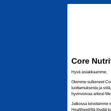
Core Nutri
Hyvä asiakkaamme,
Olemme sulkeneet Core
luottamuksesta ja siit
hyvinvoivaa arkea! Meil
Jatkossa toivotamme s
Healthwelliltä löydät k