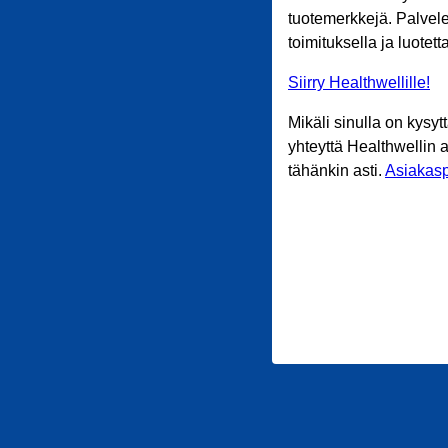
tuotemerkkejä. Palvele
toimituksella ja luotet
Siirry Healthwellille!
Mikäli sinulla on kysyt
yhteyttä Healthwellin 
tähänkin asti.
Asiakasp