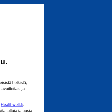
u.
sistä hetkistä,
avoitteitasi ja
n
Healthwell.fi
.
ta tuttuja ja uusia