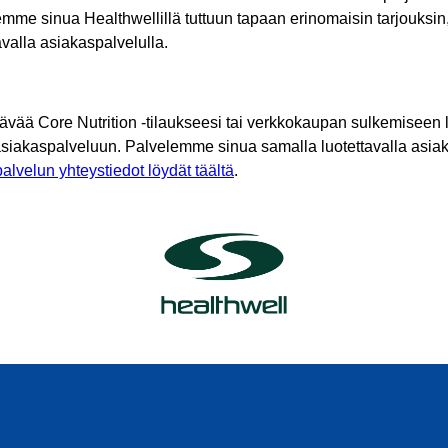
mme sinua Healthwellillä tuttuun tapaan erinomaisin tarjouksin
tavalla asiakaspalvelulla.
tävää Core Nutrition -tilaukseesi tai verkkokaupan sulkemiseen l
asiakaspalveluun. Palvelemme sinua samalla luotettavalla asiak
alvelun yhteystiedot löydät täältä
.