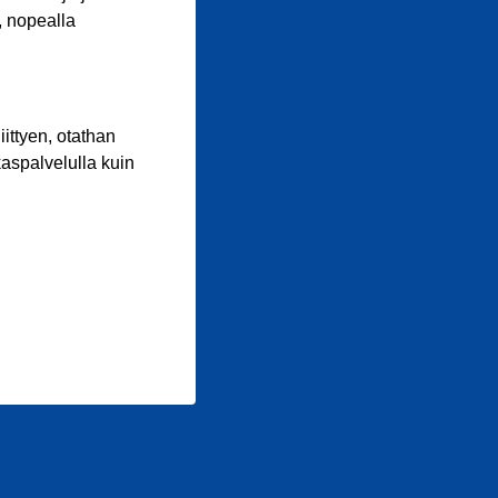
, nopealla
iittyen, otathan
aspalvelulla kuin