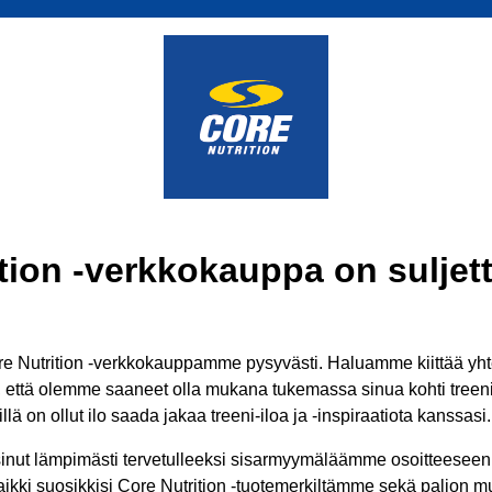
tion -verkkokauppa on suljett
 Nutrition -verkkokauppamme pysyvästi. Haluamme kiittää yhtei
ä, että olemme saaneet olla mukana tukemassa sinua kohti treenit
lä on ollut ilo saada jakaa treeni-iloa ja -inspiraatiota kanssasi.
inut lämpimästi tervetulleeksi sisarmyymäläämme osoitteesee
aikki suosikkisi Core Nutrition -tuotemerkiltämme sekä paljon mui