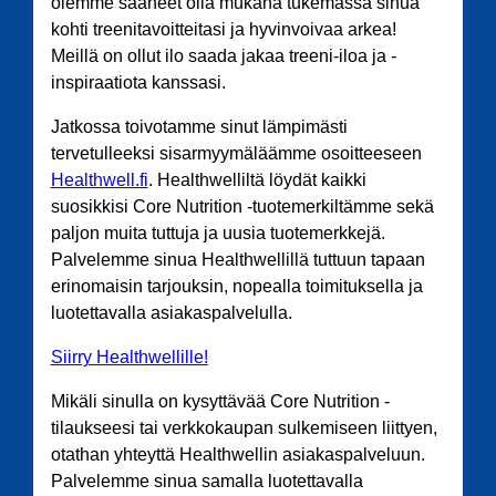
olemme saaneet olla mukana tukemassa sinua
kohti treenitavoitteitasi ja hyvinvoivaa arkea!
Meillä on ollut ilo saada jakaa treeni-iloa ja -
inspiraatiota kanssasi.
Jatkossa toivotamme sinut lämpimästi
tervetulleeksi sisarmyymäläämme osoitteeseen
Healthwell.fi
. Healthwelliltä löydät kaikki
suosikkisi Core Nutrition -tuotemerkiltämme sekä
paljon muita tuttuja ja uusia tuotemerkkejä.
Palvelemme sinua Healthwellillä tuttuun tapaan
erinomaisin tarjouksin, nopealla toimituksella ja
luotettavalla asiakaspalvelulla.
Siirry Healthwellille!
Mikäli sinulla on kysyttävää Core Nutrition -
tilaukseesi tai verkkokaupan sulkemiseen liittyen,
otathan yhteyttä Healthwellin asiakaspalveluun.
Palvelemme sinua samalla luotettavalla