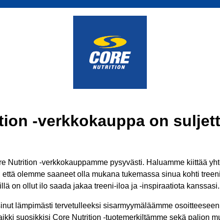
tion -verkkokauppa on suljett
 Nutrition -verkkokauppamme pysyvästi. Haluamme kiittää yhtei
ä, että olemme saaneet olla mukana tukemassa sinua kohti treenit
lä on ollut ilo saada jakaa treeni-iloa ja -inspiraatiota kanssasi.
inut lämpimästi tervetulleeksi sisarmyymäläämme osoitteesee
aikki suosikkisi Core Nutrition -tuotemerkiltämme sekä paljon mui