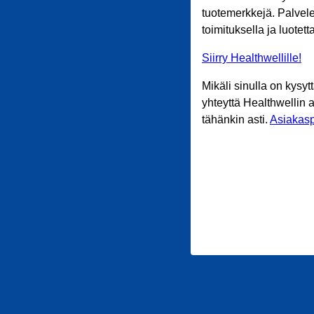
tuotemerkkejä. Palvele
toimituksella ja luotet
Siirry Healthwellille!
Mikäli sinulla on kysyt
yhteyttä Healthwellin 
tähänkin asti.
Asiakasp