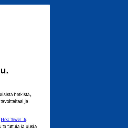
u.
sistä hetkistä,
avoitteitasi ja
n
Healthwell.fi
.
ta tuttuja ja uusia