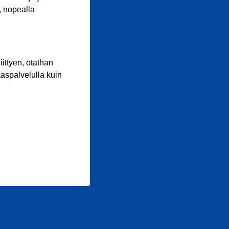
, nopealla
iittyen, otathan
aspalvelulla kuin