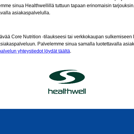
mme sinua Healthwellillä tuttuun tapaan erinomaisin tarjouksin
tavalla asiakaspalvelulla.
tävää Core Nutrition -tilaukseesi tai verkkokaupan sulkemiseen l
asiakaspalveluun. Palvelemme sinua samalla luotettavalla asiak
alvelun yhteystiedot löydät täältä
.