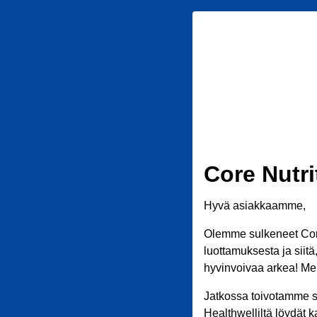
Core Nutri
Hyvä asiakkaamme,
Olemme sulkeneet Core
luottamuksesta ja siit
hyvinvoivaa arkea! Meil
Jatkossa toivotamme s
Healthwelliltä löydät k