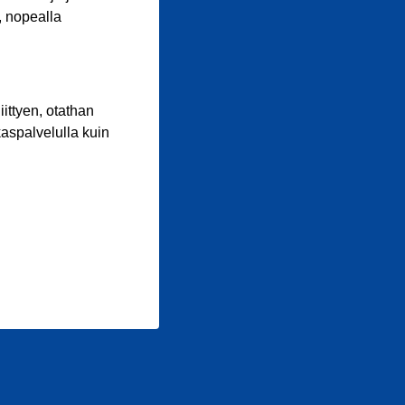
, nopealla
iittyen, otathan
aspalvelulla kuin