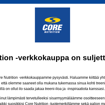
tion -verkkokauppa on suljett
 Nutrition -verkkokauppamme pysyvästi. Haluamme kiittää yhtei
ä, että olemme saaneet olla mukana tukemassa sinua kohti treenit
lä on ollut ilo saada jakaa treeni-iloa ja -inspiraatiota kanssasi.
inut lämpimästi tervetulleeksi sisarmyymäläämme osoitteesee
aikki suosikkisi Core Nutrition -tuotemerkiltämme sekä paljon mui