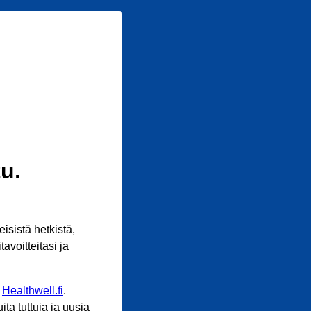
u.
sistä hetkistä,
avoitteitasi ja
n
Healthwell.fi
.
ta tuttuja ja uusia