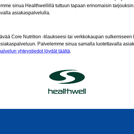
mme sinua Healthwellillä tuttuun tapaan erinomaisin tarjouksin
tavalla asiakaspalvelulla.
tävää Core Nutrition -tilaukseesi tai verkkokaupan sulkemiseen l
asiakaspalveluun. Palvelemme sinua samalla luotettavalla asiak
alvelun yhteystiedot löydät täältä
.