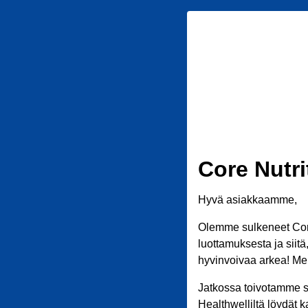
Core Nutri
Hyvä asiakkaamme,
Olemme sulkeneet Core
luottamuksesta ja siit
hyvinvoivaa arkea! Meil
Jatkossa toivotamme s
Healthwelliltä löydät k