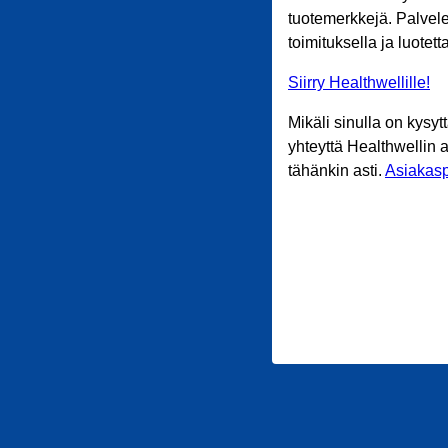
tuotemerkkejä. Palvele
toimituksella ja luotet
Siirry Healthwellille!
Mikäli sinulla on kysyt
yhteyttä Healthwellin 
tähänkin asti.
Asiakasp