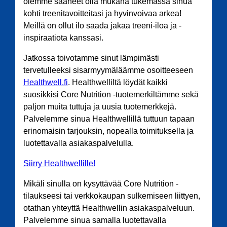
olemme saaneet olla mukana tukemassa sinua
kohti treenitavoitteitasi ja hyvinvoivaa arkea!
Meillä on ollut ilo saada jakaa treeni-iloa ja -
inspiraatiota kanssasi.
Jatkossa toivotamme sinut lämpimästi
tervetulleeksi sisarmyymäläämme osoitteeseen
Healthwell.fi
. Healthwelliltä löydät kaikki
suosikkisi Core Nutrition -tuotemerkiltämme sekä
paljon muita tuttuja ja uusia tuotemerkkejä.
Palvelemme sinua Healthwellillä tuttuun tapaan
erinomaisin tarjouksin, nopealla toimituksella ja
luotettavalla asiakaspalvelulla.
Siirry Healthwellille!
Mikäli sinulla on kysyttävää Core Nutrition -
tilaukseesi tai verkkokaupan sulkemiseen liittyen,
otathan yhteyttä Healthwellin asiakaspalveluun.
Palvelemme sinua samalla luotettavalla