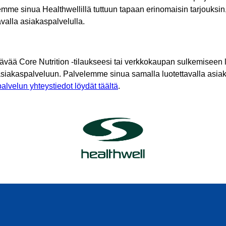
mme sinua Healthwellillä tuttuun tapaan erinomaisin tarjouksin
tavalla asiakaspalvelulla.
tävää Core Nutrition -tilaukseesi tai verkkokaupan sulkemiseen l
asiakaspalveluun. Palvelemme sinua samalla luotettavalla asiak
alvelun yhteystiedot löydät täältä
.