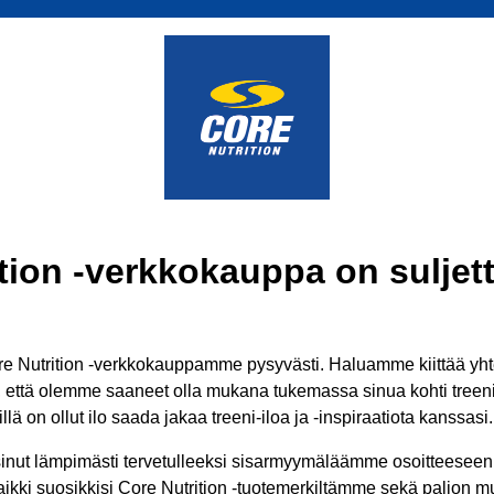
tion -verkkokauppa on suljett
 Nutrition -verkkokauppamme pysyvästi. Haluamme kiittää yhtei
ä, että olemme saaneet olla mukana tukemassa sinua kohti treenit
lä on ollut ilo saada jakaa treeni-iloa ja -inspiraatiota kanssasi.
inut lämpimästi tervetulleeksi sisarmyymäläämme osoitteesee
aikki suosikkisi Core Nutrition -tuotemerkiltämme sekä paljon mui