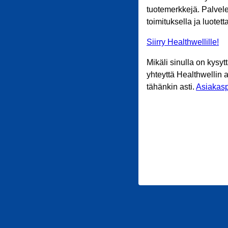
tuotemerkkejä. Palvele
toimituksella ja luotet
Siirry Healthwellille!
Mikäli sinulla on kysyt
yhteyttä Healthwellin 
tähänkin asti.
Asiakasp