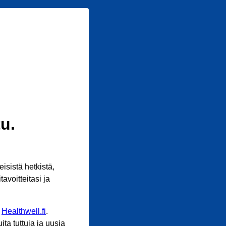
u.
sistä hetkistä,
avoitteitasi ja
n
Healthwell.fi
.
ta tuttuja ja uusia