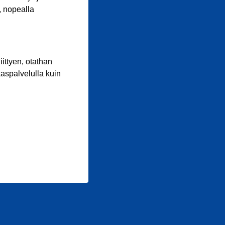
, nopealla
iittyen, otathan
aspalvelulla kuin