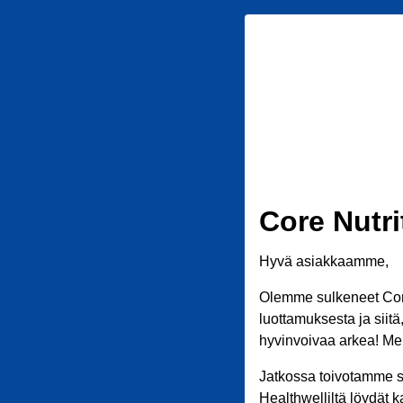
Core Nutri
Hyvä asiakkaamme,
Olemme sulkeneet Core
luottamuksesta ja siit
hyvinvoivaa arkea! Meil
Jatkossa toivotamme s
Healthwelliltä löydät k