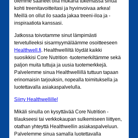
olemme saaneet olla mukana tukemassa sinua
kohti treenitavoitteitasi ja hyvinvoivaa arkea!
Meillä on ollut ilo saada jakaa treeni-iloa ja -
inspiraatiota kanssasi.
Jatkossa toivotamme sinut lämpimästi
tervetulleeksi sisarmyymäläämme osoitteeseen
Healthwell.fi
. Healthwelliltä löydät kaikki
suosikkisi Core Nutrition -tuotemerkiltämme sekä
paljon muita tuttuja ja uusia tuotemerkkejä.
Palvelemme sinua Healthwellillä tuttuun tapaan
erinomaisin tarjouksin, nopealla toimituksella ja
luotettavalla asiakaspalvelulla.
Siirry Healthwellille!
Mikäli sinulla on kysyttävää Core Nutrition -
tilaukseesi tai verkkokaupan sulkemiseen liittyen,
otathan yhteyttä Healthwellin asiakaspalveluun.
Palvelemme sinua samalla luotettavalla