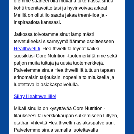
olemme saaneet olla mukana tukemassa sinua
kohti treenitavoitteitasi ja hyvinvoivaa arkea!
Meillä on ollut ilo saada jakaa treeni-iloa ja -
inspiraatiota kanssasi.
Jatkossa toivotamme sinut lämpimästi
tervetulleeksi sisarmyymäläämme osoitteeseen
Healthwell.fi
. Healthwelliltä löydät kaikki
suosikkisi Core Nutrition -tuotemerkiltämme sekä
paljon muita tuttuja ja uusia tuotemerkkejä.
Palvelemme sinua Healthwellillä tuttuun tapaan
erinomaisin tarjouksin, nopealla toimituksella ja
luotettavalla asiakaspalvelulla.
Siirry Healthwellille!
Mikäli sinulla on kysyttävää Core Nutrition -
tilaukseesi tai verkkokaupan sulkemiseen liittyen,
otathan yhteyttä Healthwellin asiakaspalveluun.
Palvelemme sinua samalla luotettavalla