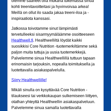
olemme saaneet olla mukana tukemassa sinua
kohti treenitavoitteitasi ja hyvinvoivaa arkea!
Meillä on ollut ilo saada jakaa treeni-iloa ja -
inspiraatiota kanssasi.
Jatkossa toivotamme sinut lämpimästi
tervetulleeksi sisarmyymäläämme osoitteeseen
Healthwell.fi
. Healthwelliltä löydät kaikki
suosikkisi Core Nutrition -tuotemerkiltämme sekä
paljon muita tuttuja ja uusia tuotemerkkejä.
Palvelemme sinua Healthwellillä tuttuun tapaan
erinomaisin tarjouksin, nopealla toimituksella ja
luotettavalla asiakaspalvelulla.
Siirry Healthwellille!
Mikäli sinulla on kysyttävää Core Nutrition -
tilaukseesi tai verkkokaupan sulkemiseen liittyen,
otathan yhteyttä Healthwellin asiakaspalveluun.
Palvelemme sinua samalla luotettavalla